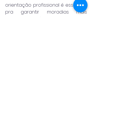
orientação profissional é essencial 
pra garantir moradias mais 
seguras, saudáveis e dignas para 
todos”, complementa.
Confira o vídeo do presidente: 
https://www.instagram.com/reel/DKF
03quuyi3/?
utm_source=ig_web_copy_link
Ver tudo
Posts recentes