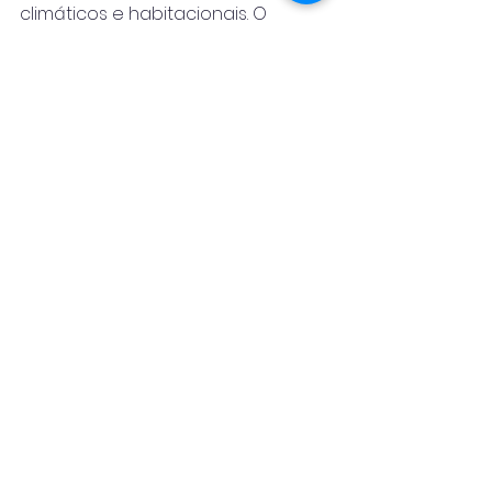
climáticos e habitacionais. O 
próximo passo é a discussão e 
votação no Senado Federal, onde 
se espera que a urgência e a 
importância dessas medidas 
sejam reconhecidas e apoiadas 
para o bem-estar coletivo e a 
segurança das comunidades.
Ver tudo
Posts recentes